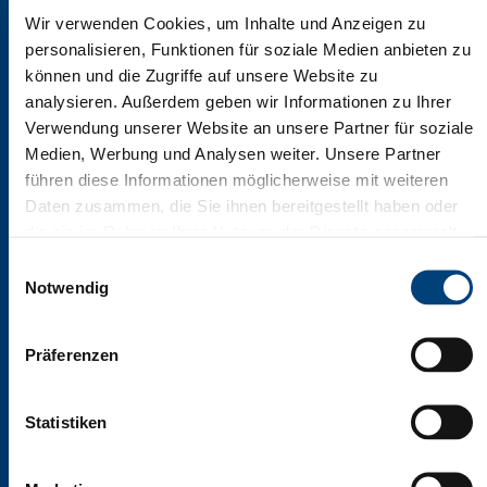
Wir verwenden Cookies, um Inhalte und Anzeigen zu
personalisieren, Funktionen für soziale Medien anbieten zu
Leitende Manager
können und die Zugriffe auf unsere Website zu
analysieren. Außerdem geben wir Informationen zu Ihrer
€
Verwendung unserer Website an unsere Partner für soziale
Medien, Werbung und Analysen weiter. Unsere Partner
Key Account Manager
führen diese Informationen möglicherweise mit weiteren
Daten zusammen, die Sie ihnen bereitgestellt haben oder
78.000
die sie im Rahmen Ihrer Nutzung der Dienste gesammelt
Fermer X
haben. Ihre Einwilligung in die Speicherung, Abrufung und
Einwilligungsauswahl
Weiterverarbeitung dieser Daten kann jederzeit mit
Notwendig
Regionaler Verkaufsleiter
VOUS SOUHAITEZ VOUS
Wirkung für die Zukunft widerrufen werden. Sie können
DÉVELOPPER SUR LE MARCHÉ
Ihre Präferenzen jederzeit ändern, indem Sie auf das
ALLEMAND ?
74.000
Präferenzen
Symbol "Cookie-Einstellungen“ links unten klicken.
Contactez nos
Siehe unsere
Datenschutzerklärung
.
experts !
Statistiken
Projektleiter
CCI France Allemagne vous
accompagne dans toutes
vos démarches
75.000