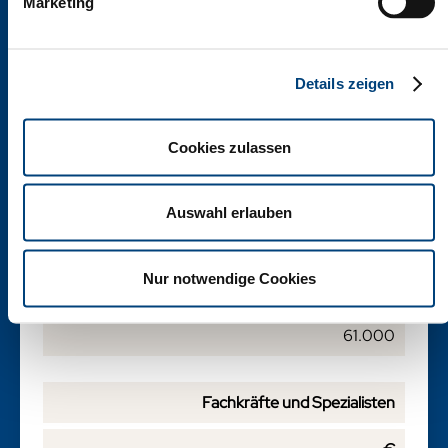
Marketing
d’implantation, de
développement
commercial, de
recrutement et de fusions-
Marktforschungsmanager
acquisitions en Allemagne.
Details zeigen
70.000
Nous contacter
Cookies zulassen
Qualitätssicherung
Auswahl erlauben
61.500
Nur notwendige Cookies
Verkaufsleitung Innendienst
61.000
Fachkräfte und Spezialisten