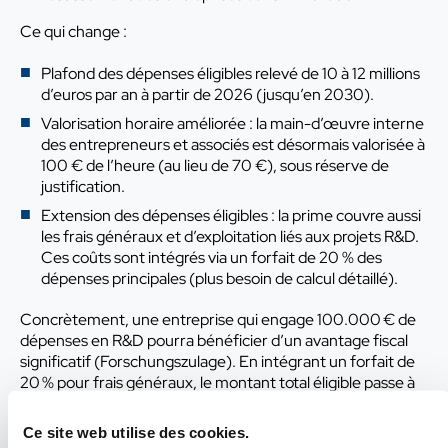
Ce qui change :
Plafond des dépenses éligibles relevé de 10 à 12 millions
d’euros par an à partir de 2026 (jusqu’en 2030).
Valorisation horaire améliorée : la main-d’œuvre interne
des entrepreneurs et associés est désormais valorisée à
100 € de l’heure (au lieu de 70 €), sous réserve de
justification.
Extension des dépenses éligibles : la prime couvre aussi
les frais généraux et d’exploitation liés aux projets R&D.
Ces coûts sont intégrés via un forfait de 20 % des
dépenses principales (plus besoin de calcul détaillé).
Concrètement, une entreprise qui engage 100.000 € de
dépenses en R&D pourra bénéficier d’un avantage fiscal
significatif (Forschungszulage). En intégrant un forfait de
20 % pour frais généraux, le montant total éligible passe à
120.000 €. Sur cette base, l’entreprise obtient une
réduction d’impôt de 25 %, soit un crédit d’impôt de
Ce site web utilise des cookies.
30.000 €. Cet avantage est remboursable, même en cas