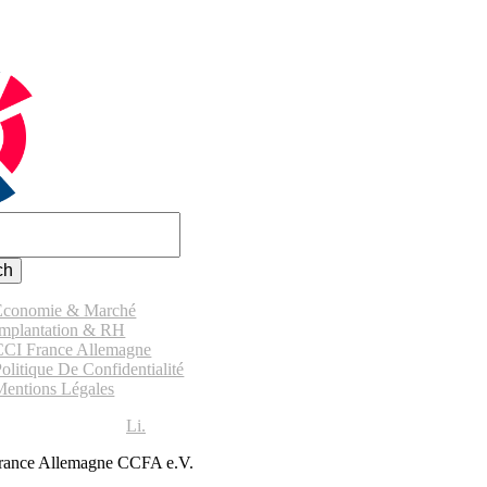
Économie & Marché
Implantation & RH
CCI France Allemagne
olitique De Confidentialité
Mentions Légales
Li.
ance Allemagne CCFA e.V.