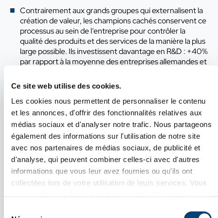
Contrairement aux grands groupes qui externalisent la
création de valeur, les champions cachés conservent ce
processus au sein de l’entreprise pour contrôler la
qualité des produits et des services de la manière la plus
large possible. Ils investissent davantage en R&D : +40%
par rapport à la moyenne des entreprises allemandes et
détiennent 5 fois plus de brevets avec l’appui des
instituts de recherches et des universités.
Ce site web utilise des cookies.
Souvent méconnue du grand public, les champions
Les cookies nous permettent de personnaliser le contenu
cachés interviennent en grande majorité dans
et les annonces, d'offrir des fonctionnalités relatives aux
l’industrie manufacturière. A lui seul, le secteur de la
médias sociaux et d'analyser notre trafic. Nous partageons
machine-outil représente 22% des entreprises contre
également des informations sur l'utilisation de notre site
10% pour l’électronique ou 5,5% dans la Chimie. Le
nombre de champions cachés dans les secteurs des
avec nos partenaires de médias sociaux, de publicité et
services et des nouvelles technologies continuent de
d'analyse, qui peuvent combiner celles-ci avec d'autres
croitre.
informations que vous leur avez fournies ou qu'ils ont
collectées lors de votre utilisation de leurs services. Vous
pouvez changer d'avis à tout moment en cliquant sur
Fermer X
l'icône en bas à gauche de chaque page.
Sélection
Voir notre
Politique de confidentialité
.