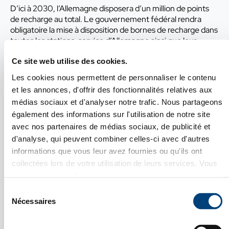
D’ici à 2030, l’Allemagne disposera d’un million de points
de recharge au total. Le gouvernement fédéral rendra
obligatoire la mise à disposition de bornes de recharge dans
toutes les stations-service d’Allemagne ainsi que leur
installation dans les parkings. Toutefois, la plupart des
Ce site web utilise des cookies.
recharges auront lieu à la maison ou au travail. Par
conséquent, les infrastructures de recharge privées et
Les cookies nous permettent de personnaliser le contenu
commerciales seront également encouragées. Les
et les annonces, d'offrir des fonctionnalités relatives aux
propriétaires seront obligés de tolérer l’installation d’une
médias sociaux et d'analyser notre trafic. Nous partageons
infrastructure de recharge.
également des informations sur l'utilisation de notre site
Promotion du passage aux véhicules électriques
avec nos partenaires de médias sociaux, de publicité et
d'analyse, qui peuvent combiner celles-ci avec d'autres
La prime à l’achat pour les voitures équipées d’un système
informations que vous leur avez fournies ou qu'ils ont
de propulsion électrique, hybride ou à pile à combustible
collectées lors de votre utilisation de leurs services. Vous
sera étendue et augmentée pour les voitures de moins de
40 000 euros. L’objectif du gouvernement fédéral est
pouvez changer d'avis à tout moment en cliquant sur
Fermer X
d’avoir 7 à 10 millions de véhicules électriques immatriculés
l'icône en bas à gauche de chaque page.
Sélection
en Allemagne d’ici 2030. Les véhicules électriques sont
Voir notre
Politique de confidentialité
.
Nécessaires
du
initialement exonérés de la taxe lors de leur première
VOUS SOUHAITEZ VOUS
consentement
immatriculation et de leur transformation. Ce règlement
DÉVELOPPER SUR LE MARCHÉ
ALLEMAND ?
sera prolongé jusqu’au 31 décembre 2025. Les voitures de