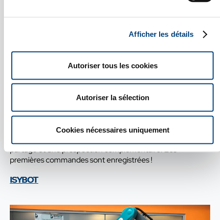
développement
commercial, de
recrutement et de fusions-
acquisitions en Allemagne.
Afficher les détails
Nous contacter
Autoriser tous les cookies
Concepteur-fabriquant de presses et cisailles
hydrauliques, Copex part à la conquête du marché
Autoriser la sélection
allemand. Après validation du potentiel de ce marché très
concurrentiel, elle ouvre un bureau commercial piloté par
notre équipe et domicilié dans notre centre d’affaires. La
Cookies nécessaires uniquement
mission se poursuit par un contrat de commercial à temps
partagé et une prospection complémentaire. Les
premières commandes sont enregistrées !
ISYBOT