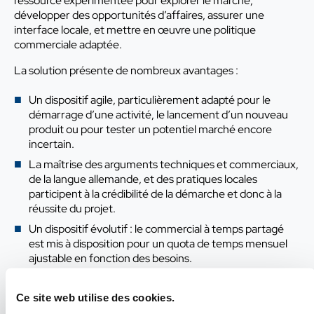
ressource expérimentée pour explorer le marché,
développer des opportunités d’affaires, assurer une
interface locale, et mettre en œuvre une politique
commerciale adaptée.
La solution présente de nombreux avantages :
Un dispositif agile, particulièrement adapté pour le
démarrage d’une activité, le lancement d’un nouveau
produit ou pour tester un potentiel marché encore
incertain.
La maîtrise des arguments techniques et commerciaux,
de la langue allemande, et des pratiques locales
participent à la crédibilité de la démarche et donc à la
réussite du projet.
Un dispositif évolutif : le commercial à temps partagé
est mis à disposition pour un quota de temps mensuel
ajustable en fonction des besoins.
Le budget est maîtrisé. Sa rémunération est souvent
forfaitaire ou avec une part variable et inclut
Ce site web utilise des cookies.
l’équipement bureautique, le véhicule, voire un