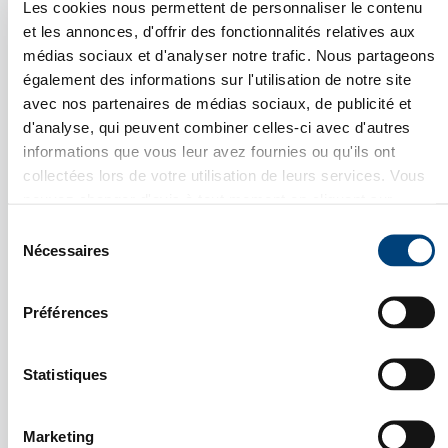
Les cookies nous permettent de personnaliser le contenu
assistanat. En moyenne, le budget représente ¼ des
et les annonces, d'offrir des fonctionnalités relatives aux
coûts d’un salarié à temps plein.
médias sociaux et d'analyser notre trafic. Nous partageons
Enfin, après quelques mois/années, l’expérience
également des informations sur l'utilisation de notre site
acquise et les nouvelles références seront autant
d’atouts et d’argument pour recruter le talent qui
avec nos partenaires de médias sociaux, de publicité et
permettra d’accélérer ce développement.
d'analyse, qui peuvent combiner celles-ci avec d'autres
informations que vous leur avez fournies ou qu'ils ont
collectées lors de votre utilisation de leurs services. Vous
Quelques exemples au sein
pouvez changer d'avis à tout moment en cliquant sur
Fermer X
l'icône en bas à gauche de chaque page.
de la CCI France Allemagne
Sélection
Voir notre
Politique de confidentialité
.
Nécessaires
du
VOUS SOUHAITEZ VOUS
consentement
DÉVELOPPER SUR LE MARCHÉ
COPEX
ALLEMAND ?
Préférences
Contactez nos
experts !
Statistiques
CCI France Allemagne vous
accompagne dans toutes
vos démarches
Marketing
d’implantation, de